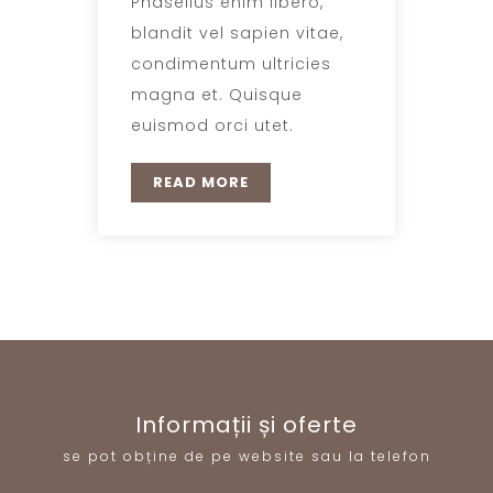
Phasellus enim libero,
blandit vel sapien vitae,
condimentum ultricies
magna et. Quisque
euismod orci utet.
READ MORE
Informații și oferte
se pot obține de pe website sau la telefon