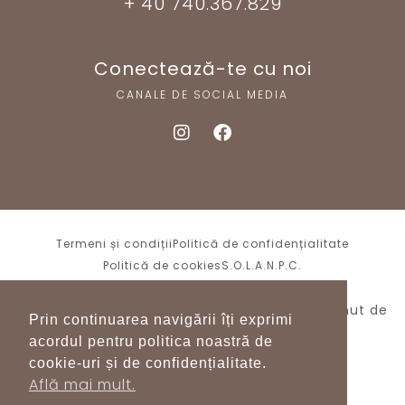
+ 40 740.367.829
Conectează-te cu noi
CANALE DE SOCIAL MEDIA
Termeni și condiții
Politică de confidențialitate
Politică de cookies
S.O.L.
A.N.P.C.
Shurra.ro – Toate drepturile rezervate.
Menținut de
Prin continuarea navigării îți exprimi
WPH.ro
acordul pentru politica noastră de
cookie-uri și de confidențialitate.
Află mai mult.