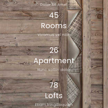
Dolor Sit Amet
45
Rooms
Vivamus vel nibh
26
Apartment
Nunc solliin dolor
78
Lofts
Etiam fringillaquam