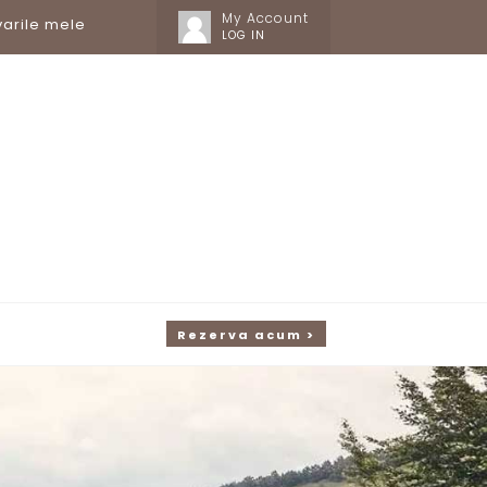
My Account
arile mele
LOG IN
Rezerva acum >