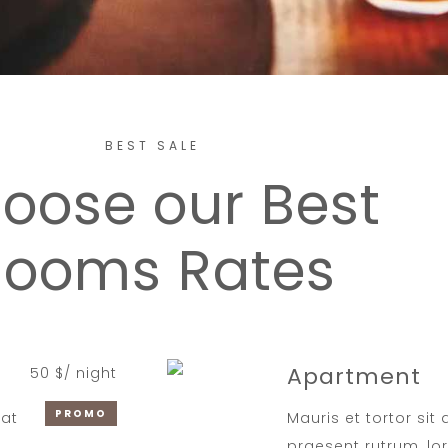
BEST SALE
oose our Best
Rooms Rates
Apartment
50 $/ night
PROMO
iat
Mauris et tortor sit
praesent rutrum, lo