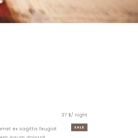
37 $/ night
SALE
 amet ex sagittis feugiat
rem ipsum dolorsit.