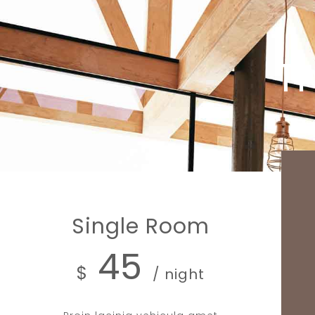
Th
Single Room
45
$
/ night