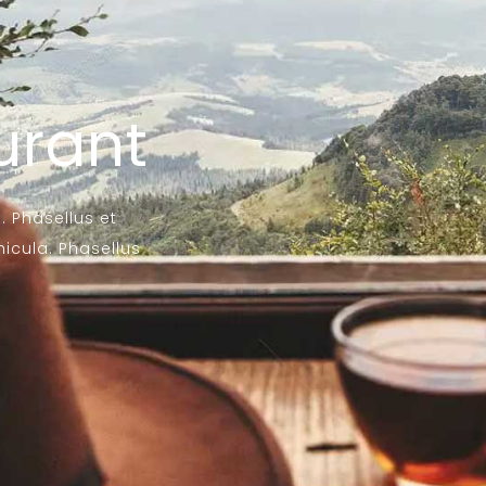
urant
. Phasellus et
icula. Phasellus