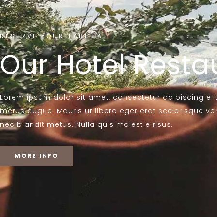
RESERVE YOUR TABLE AT
Our Hotel Resta
Lorem ipsum dolor sit amet, consectetur adipiscing elit
metus augue. Mauris ut libero eget erat scelerisque veh
nec blandit metus. Nulla quis molestie risus.
MORE INFO