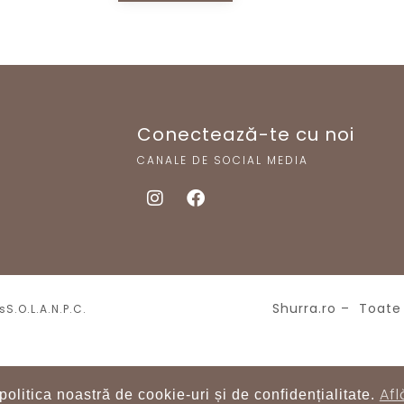
Conectează-te cu noi
CANALE DE SOCIAL MEDIA
Shurra.ro – Toate 
es
S.O.L.
A.N.P.C.
Afl
politica noastră de cookie-uri și de confidențialitate.