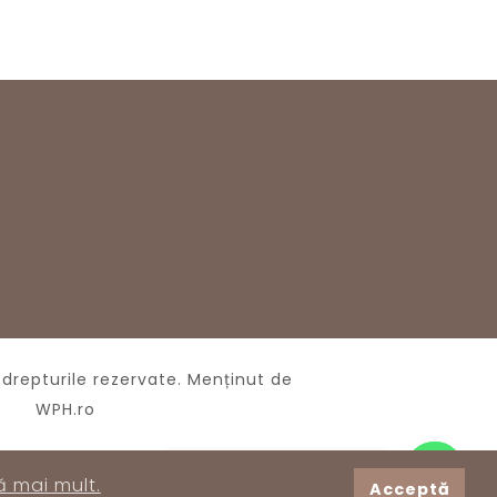
drepturile rezervate.
Menținut de
WPH.ro
Scrie-ne pe WhatsApp
ă mai mult.
Acceptă