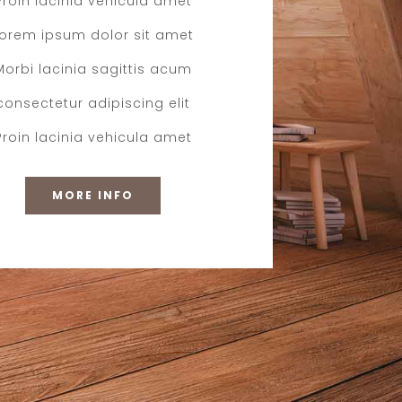
Proin lacinia vehicula amet
Lorem ipsum dolor sit amet
Morbi lacinia sagittis acum
consectetur adipiscing elit
Proin lacinia vehicula amet
MORE INFO