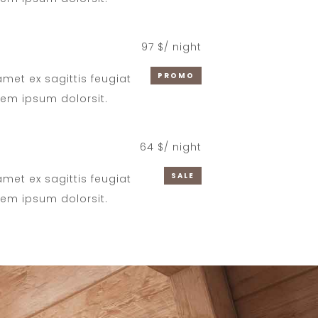
m
97 $/ night
PROMO
 amet ex sagittis feugiat
rem ipsum dolorsit.
64 $/ night
SALE
 amet ex sagittis feugiat
rem ipsum dolorsit.