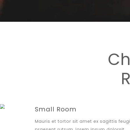
Ch
Small Room
Mauris et tortor sit amet ex sagittis feug
praesent rutrum, lorem ipsum dolorsit.