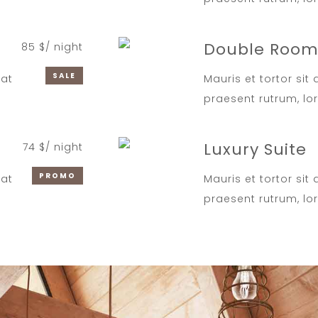
Double Roo
85 $/ night
SALE
iat
Mauris et tortor sit
praesent rutrum, lo
Luxury Suite
74 $/ night
PROMO
iat
Mauris et tortor sit
praesent rutrum, lo