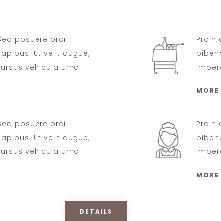
 Sed posuere orci
Proin 
pibus. Ut velit augue,
biben
 cursus vehicula urna.
imperd
MORE
 Sed posuere orci
Proin 
pibus. Ut velit augue,
biben
 cursus vehicula urna.
imperd
MORE
DETAILS