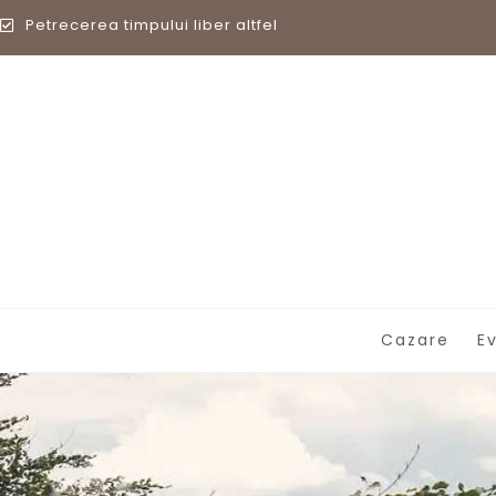
Petrecerea timpului liber altfel
Cazare
E