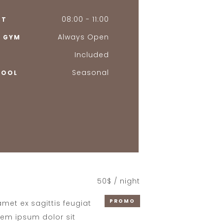
08:00 - 11:00
ST
Always Open
D GYM
Included
Seasonal
POOL
50$ / night
PROMO
 amet ex sagittis feugiat
rem ipsum dolor sit