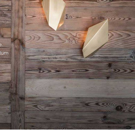
e.
rdum