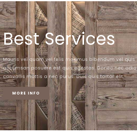
Best Services
Mauris vel quam vel felis maximus bibendum vel quis 
accumsan posuere est quis egestas. Donec nec odio 
convallis mattis a nec purus. Duis quis tortor elit.
MORE INFO