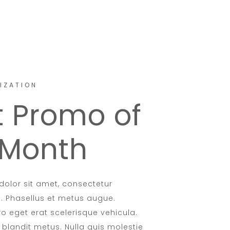
TIZATION
t Promo of
 Month
olor sit amet, consectetur
it. Phasellus et metus augue.
ro eget erat scelerisque vehicula.
 blandit metus. Nulla quis molestie