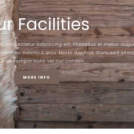
r Facilities
, consectetur adipiscing elit. Phasellus et metus augu
Quisque eu euismod arcu. Morbi dapibus diam, sed inte
. Proin tempor nunc vel nisl condim.
MORE INFO