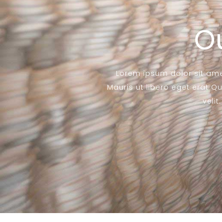
Ou
Lorem ipsum dolor sit amet
Mauris ut libero eget erat 
velit