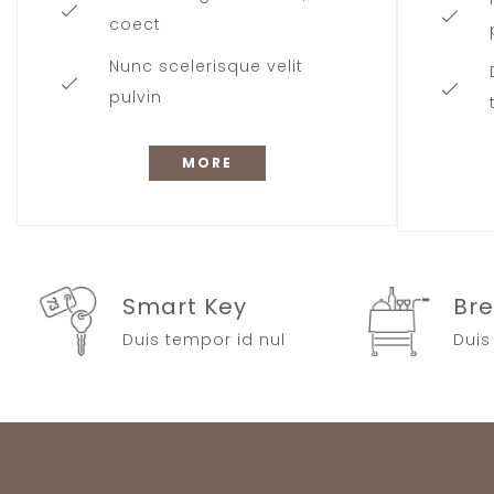
coect
Nunc scelerisque velit
pulvin
MORE
Smart Key
Bre
Duis tempor id nul
Duis