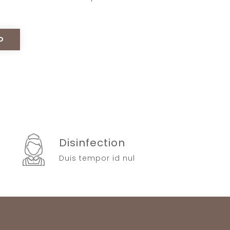
O
Disinfection
Duis tempor id nul