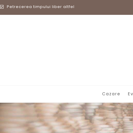
Petrecerea timpului liber altfel
Cazare
E