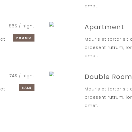
amet.
Apartment
85$ / night
PROMO
iat
Mauris et tortor sit
praesent rutrum, lo
amet.
Double Roo
74$ / night
SALE
iat
Mauris et tortor sit
praesent rutrum, lo
amet.