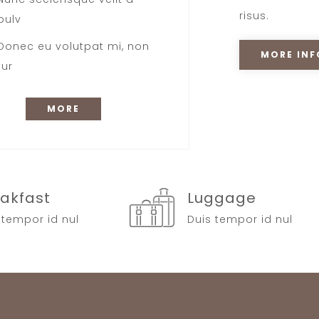
risus.
pulv
Donec eu volutpat mi, non
MORE INF
tur
MORE
akfast
Luggage
 tempor id nul
Duis tempor id nul