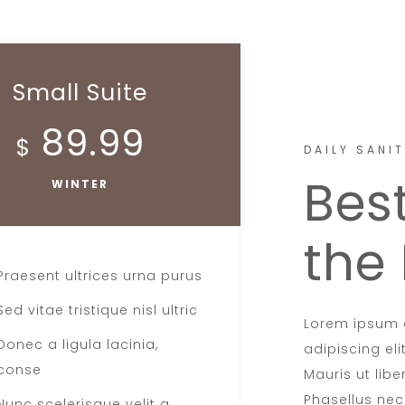
Small Suite
89.99
$
DAILY SANI
Bes
WINTER
the
Praesent ultrices urna purus
Sed vitae tristique nisl ultric
Lorem ipsum d
Donec a ligula lacinia,
adipiscing el
conse
Mauris ut libe
Phasellus nec
Nunc scelerisque velit a