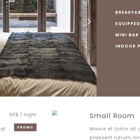
BREAKFA
EQUIPPE
MINI BAR
INDOOR 
Small Room
50$ / night
PROMO
iat
Mauris et tortor sit
praesent rutrum, lo