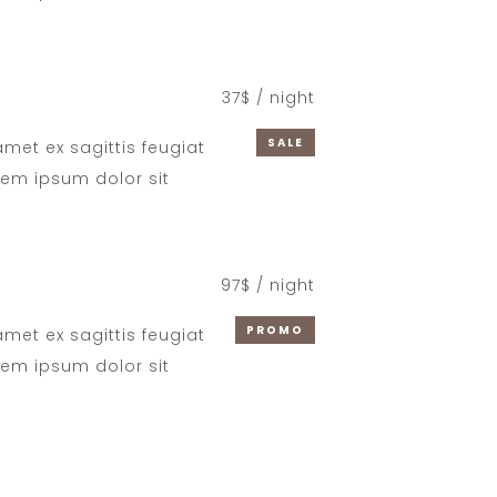
37$ / night
SALE
 amet ex sagittis feugiat
rem ipsum dolor sit
m
97$ / night
PROMO
 amet ex sagittis feugiat
rem ipsum dolor sit