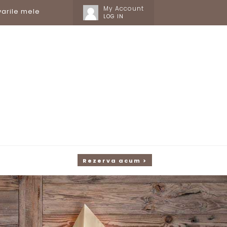
My Account
arile mele
LOG IN
Rezerva acum >